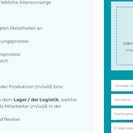
iebliche Altersvorsorge
en Metallteilen an
htungsprozess
oder
(ma
nsprozess
eich
in der Produktion (m/w/d) bzw.
us dem
Lager / der Logistik
, welche
s Mitarbeiter (m/w/d) in der
d flexibel