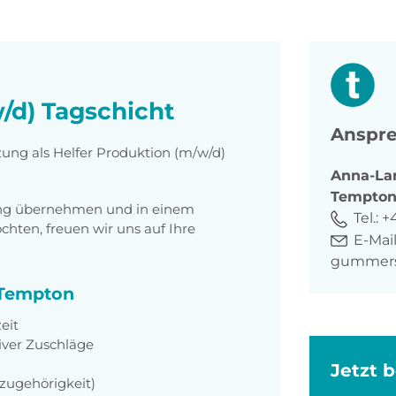
/d) Tagschicht
Anspre
zung als Helfer Produktion (m/w/d)
Anna-La
Tempto
tung übernehmen und in einem
Tel.:
+
ten, freuen wir uns auf Ihre
E-Mail
gummer
i Tempton
zeit
iver Zuschläge
Jetzt 
szugehörigkeit)