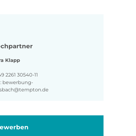
chpartner
ra
Klapp
n
49 2261 30540-11
:
bewerbung-
sbach@tempton.de
bewerben