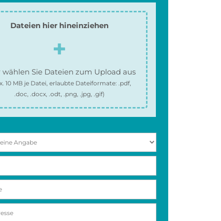
Dateien hier hineinziehen
 wählen Sie Dateien zum Upload aus
x.
10 MB
je Datei, erlaubte Dateiformate:
.pdf,
.doc, .docx, .odt, .png, .jpg, .gif
)