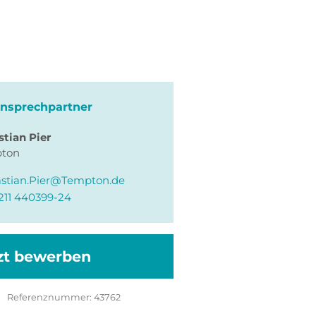
Ansprechpartner
stian
Pier
ton
stian.Pier@Tempton.de
211 440399-24
zt bewerben
Referenznummer:
43762