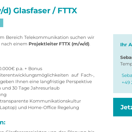
/d) Glasfaser / FTTX
im Bereich Telekommunikation suchen wir
t nach einem
Projektleiter FTTX (m/w/d)
.
Ihr 
Seba
Temp
0.000€ p.a. + Bonus
iterentwicklungsmöglichkeiten auf Fach-,
Seba
geben Ihnen eine langfristige Perspektive
+49 
n und 30 Tage Jahresurlaub
ung
e transparente Kommunikationskultur
Jet
 Laptop) und Home-Office Regelung
n: