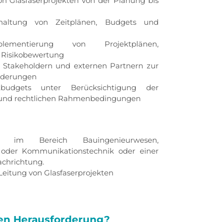
 Glasfaserprojekten von der Planung bis
nhaltung von Zeitplänen, Budgets und
ementierung von Projektplänen,
Risikobewertung
Stakeholdern und externen Partnern zur
rderungen
budgets unter Berücksichtigung der
en und rechtlichen Rahmenbedingungen
um im Bereich Bauingenieurwesen,
- oder Kommunikationstechnik oder einer
achrichtung.
Leitung von Glasfaserprojekten
gen Herausforderung?