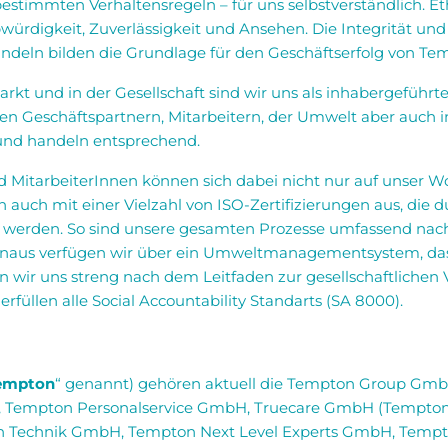
bestimmten Verhaltensregeln – für uns selbstverständlich. 
würdigkeit, Zuverlässigkeit und Ansehen. Die Integrität un
andeln bilden die Grundlage für den Geschäftserfolg von Te
rkt und in der Gesellschaft sind wir uns als inhabergefüh
n Geschäftspartnern, Mitarbeitern, der Umwelt aber auch i
nd handeln entsprechend.
itarbeiterInnen können sich dabei nicht nur auf unser Wor
n auch mit einer Vielzahl von ISO-Zertifizierungen aus, die 
werden. So sind unsere gesamten Prozesse umfassend nach
 hinaus verfügen wir über ein Umweltmanagementsystem, da
ichten wir uns streng nach dem Leitfaden zur gesellschaftliche
rfüllen alle Social Accountability Standarts (SA 8000).
empton
“ genannt) gehören aktuell die Tempton Group Gm
 Tempton Personalservice GmbH, Truecare GmbH (Tempton T
 Technik GmbH, Tempton Next Level Experts GmbH, Temp