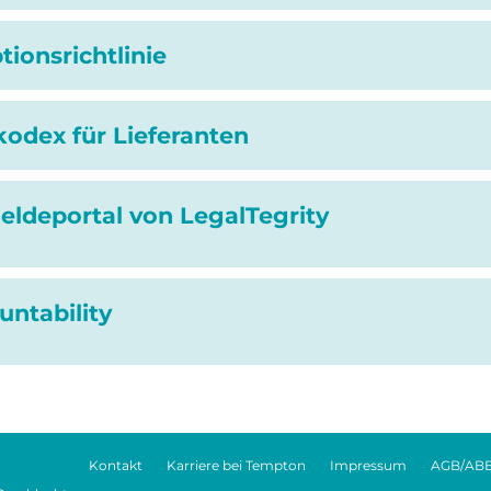
tionsrichtlinie
odex für Lieferanten
eldeportal von LegalTegrity
untability
Kontakt
Karriere bei Tempton
Impressum
AGB/AB