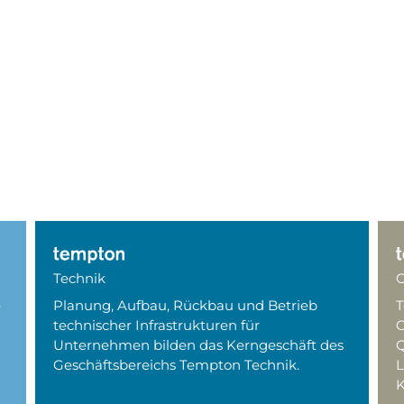
Technik
O
e
Planung, Aufbau, Rückbau und Betrieb
T
technischer Infrastrukturen für
G
Unternehmen bilden das Kerngeschäft des
Q
Geschäftsbereichs Tempton Technik.
L
K