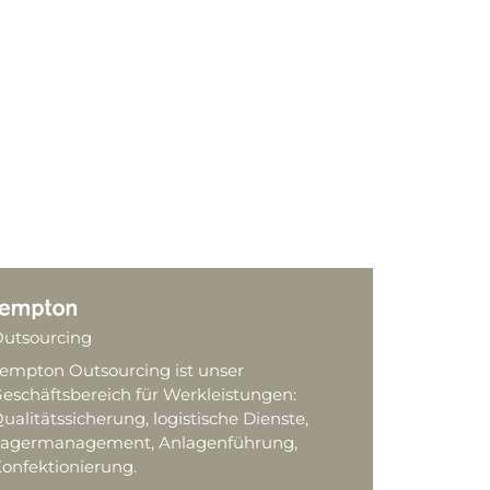
utsourcing
empton Outsourcing ist unser
eschäftsbereich für Werkleistungen:
ualitätssicherung, logistische Dienste,
agermanagement, Anlagenführung,
onfektionierung.