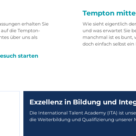
Tempton mitte
assungen erhalten Sie
Wie sieht eigentlich der
n auf die Tempton-
und was erwartet Sie b
ntes über uns als
manchmal ist es bunt, 
doch einfach selbst ein 
Besuch starten
Exzellenz in Bildung und Inte
Die International Talent Academy (ITA) ist un
die Weiterbildung und Qualifizierung unserer 