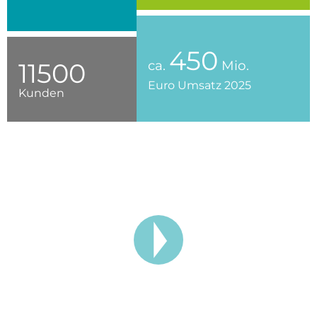
450
ca.
Mio.
11500
Euro Umsatz 2025
Kunden