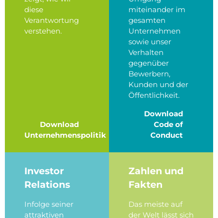
diese
miteinander im
Verantwortung
gesamten
verstehen.
Unternehmen
sowie unser
Verhalten
gegenüber
Bewerbern,
Kunden und der
Öffentlichkeit.
Download
Download
Code of
Unternehmenspolitik
Conduct
Investor
Zahlen und
Relations
Fakten
Infolge seiner
Das meiste auf
attraktiven
der Welt lässt sich