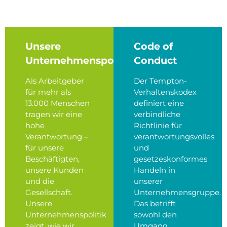
Unsere
Code of
Unternehmenspolitik
Conduct
Als Arbeitgeber
Der Tempton-
für mehr als
Verhaltenskodex
13.000 Menschen
definiert eine
tragen wir eine
verbindliche
hohe
Richtlinie für
Verantwortung –
verantwortungsvolles
für unsere
und
Beschäftigten,
gesetzeskonformes
unsere Kunden
Handeln in
und die
unserer
Gesellschaft.
Unternehmensgruppe.
Unsere
Das betrifft
Unternehmenspolitik
sowohl den
zeigt, wie wir
Umgang