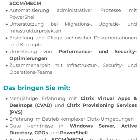
SCCM/MECM
Automatisierung administrativer Prozesse mit
PowerShell
Unterstützung bei Migrations-, Upgrade- und
Infrastrukturprojekten
Erstellung und Pflege technischer Dokumentationen
und Konzepte
Umsetzung von
Performance- und Security-
Optimierungen
Zusammenarbeit mit Infrastruktur-, Security- und
Operations-Teams
Das bringen Sie mit:
Mehrjährige Erfahrung mit
Citrix Virtual Apps &
Desktops (CVAD)
und
Citrix Provisioning Services
(PVS)
Erfahrung im Betrieb komplexer Citrix-Umgebungen
Gute Kenntnisse in
Windows Server
,
Active
Directory
,
GPOs
und
PowerShell
Erfahrung mit
SCCM/MECM
im Software- und