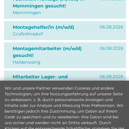
Memmingen gesucht!
Memmingen
06.08.2026
Montagehelfer/in (m/w/d)
Großröhrsdorf
06.08.2026
Montagemitarbeiter (m/w/d)
gesucht!
Haldenwang
06.08.2026
Mitarbeiter Lager- und
Bestandswesen (m/w/d) gesucht!
Wir und unsere Partner verwenden Cookies und andere
Haldenwang
Technologien, um Ihre Nutzungserfahrung auf unserer Seite
zu verbessern, z. B. durch personalisierte Anzeigen und
05.08.2026
Kunststoff- und
Inhalte oder zur Analyse und Messung Ihrer Präferenzen. Wir
benötigen jedoch Ihre Zustimmung, um Daten auf Ihrem
Kautschuktechnologe (m/w/d) im Bereich
Gerät zu speichern und zu verarbeiten. Ihre Daten sind bei
Spritzguss
uns sicher und werden nicht an Dritte verkauft. Durch
Eisenach
Klicken auf die entsprechende Schaltfläche, stimmen Sie der