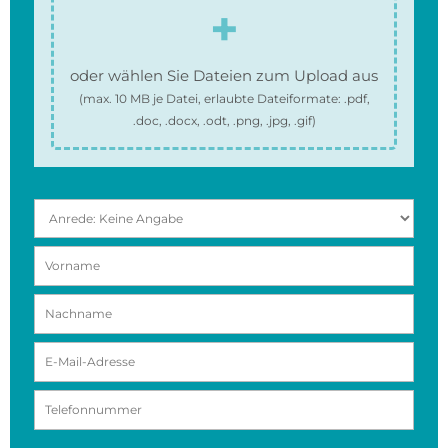
oder wählen Sie Dateien zum Upload aus
(max.
10 MB
je Datei, erlaubte Dateiformate:
.pdf,
.doc, .docx, .odt, .png, .jpg, .gif
)