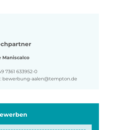
chpartner
e
Maniscalco
n
49 7361 633952-0
:
bewerbung-aalen@tempton.de
bewerben