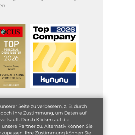
en.
serer Seite zu verbessern, z. B. durch
 jedoch Ihre Zustimmung, um Daten auf
verkauft. Durch Klicken auf die
unsere Partner zu. Alternativ können Sie
 anzupassen. Ihre Zustimmung können Sie
initiativ bewerben