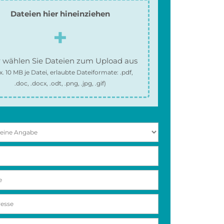
Dateien hier hineinziehen
 wählen Sie Dateien zum Upload aus
x.
10 MB
je Datei, erlaubte Dateiformate:
.pdf,
.doc, .docx, .odt, .png, .jpg, .gif
)