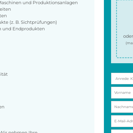
Maschinen und Produktionsanlagen
eiten
ten
kte (z. B. Sichtprüfungen)
en und Endprodukten
oder
(ma
ität
en
 Wir nehmen Ihre