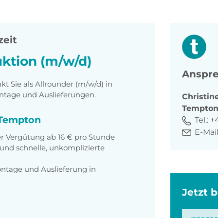
zeit
uktion (m/w/d)
Anspre
 Sie als Allrounder (m/w/d) in
ntage und Auslieferungen.
Christin
Tempto
i Tempton
Tel.:
+
E-Mail
irer Vergütung ab 16 € pro Stunde
nd schnelle, unkomplizierte
ontage und Auslieferung in
Jetzt 