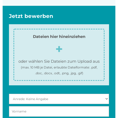
Jetzt bewerben
Dateien hier hineinziehen
oder wählen Sie Dateien zum Upload aus
(max.
10 MB
je Datei, erlaubte Dateiformate:
.pdf,
.doc, .docx, .odt, .png, .jpg, .gif
)