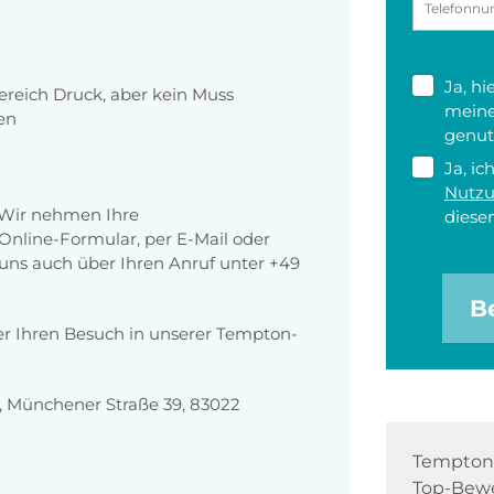
Ja, h
reich Druck, aber kein Muss
meine
en
genut
Ja, ic
Nutz
 Wir nehmen Ihre
diesen
nline-Formular, per E-Mail oder
r uns auch über Ihren Anruf unter +49
B
er Ihren Besuch in unserer Tempton-
 Münchener Straße 39, 83022
Tempton 
Top-Bewe