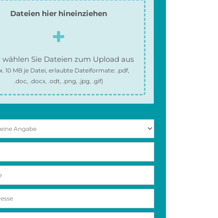
Dateien hier hineinziehen
 wählen Sie Dateien zum Upload aus
x.
10 MB
je Datei, erlaubte Dateiformate:
.pdf,
.doc, .docx, .odt, .png, .jpg, .gif
)