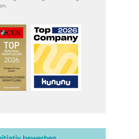
en.
initiativ bewerben