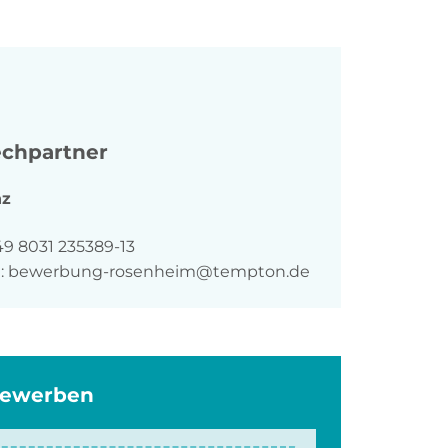
chpartner
nz
n
49 8031 235389-13
:
bewerbung-rosenheim@tempton.de
bewerben