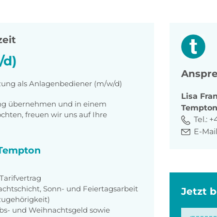
zeit
/d)
Anspre
tzung als Anlagenbediener (m/w/d)
Lisa
Fra
tung übernehmen und in einem
Tempto
ten, freuen wir uns auf Ihre
Tel.:
+
E-Mail
i Tempton
arifvertrag
achtschicht, Sonn- und Feiertagsarbeit
Jetzt 
zugehörigkeit)
aubs- und Weihnachtsgeld sowie