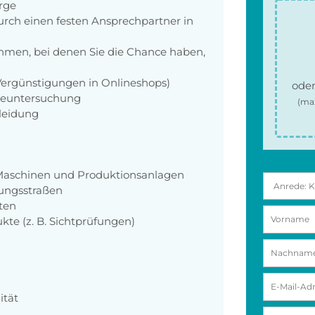
orge
rch einen festen Ansprechpartner in
men, bei denen Sie die Chance haben,
 Vergünstigungen in Onlineshops)
oder
rgeuntersuchung
(ma
kleidung
Maschinen und Produktionsanlagen
ungsstraßen
ten
kte (z. B. Sichtprüfungen)
ität