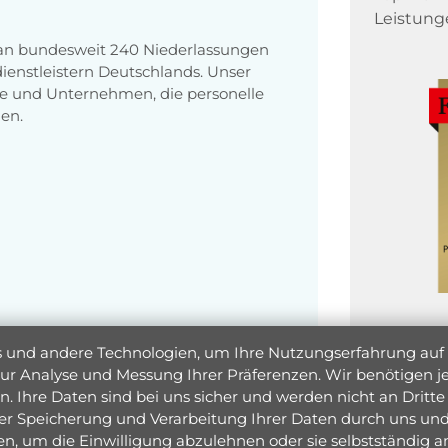
Leistung
 an bundesweit 240 Niederlassungen
enstleistern Deutschlands. Unser
e und Unternehmen, die personelle
en.
und andere Technologien, um Ihre Nutzungserfahrung auf un
 zur Analyse und Messung Ihrer Präferenzen. Wir benötigen
. Ihre Daten sind bei uns sicher und werden nicht an Dritte 
er Speicherung und Verarbeitung Ihrer Daten durch uns und 
ken, um die Einwilligung abzulehnen oder sie selbstständig
Jetzt 