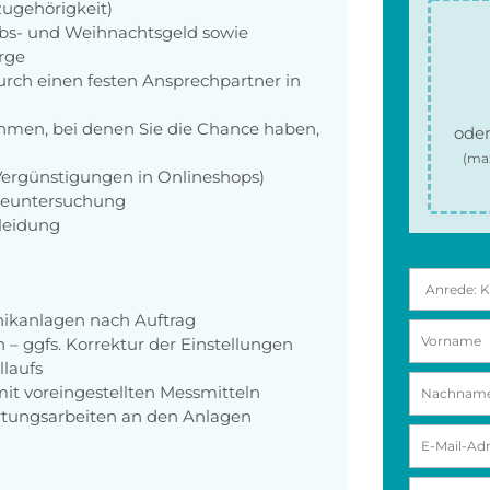
zugehörigkeit)
aubs- und Weihnachtsgeld sowie
orge
rch einen festen Ansprechpartner in
men, bei denen Sie die Chance haben,
oder
(ma
 Vergünstigungen in Onlineshops)
rgeuntersuchung
kleidung
nikanlagen nach Auftrag
 ggfs. Korrektur der Einstellungen
laufs
mit voreingestellten Messmitteln
tungsarbeiten an den Anlagen