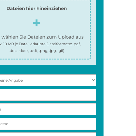
Dateien hier hineinziehen
 wählen Sie Dateien zum Upload aus
x.
10 MB
je Datei, erlaubte Dateiformate:
.pdf,
.doc, .docx, .odt, .png, .jpg, .gif
)