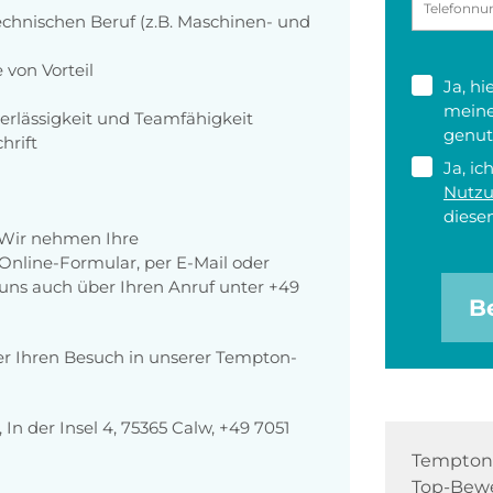
chnischen Beruf (z.B. Maschinen- und
 von Vorteil
Ja, h
meine
rlässigkeit und Teamfähigkeit
genut
hrift
Ja, ic
Nutz
diesen
 Wir nehmen Ihre
nline-Formular, per E-Mail oder
r uns auch über Ihren Anruf unter +49
B
er Ihren Besuch in unserer Tempton-
n der Insel 4, 75365 Calw, +49 7051
Tempton 
Top-Bewe