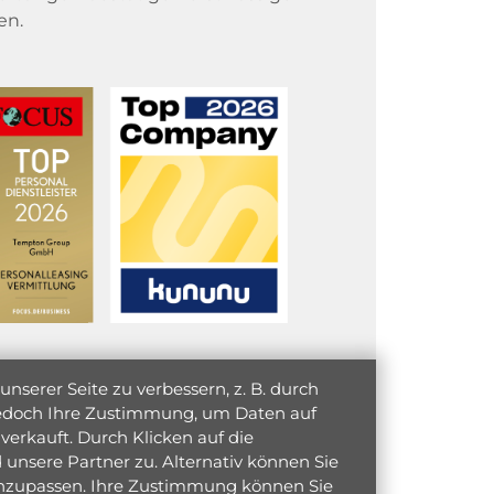
en.
serer Seite zu verbessern, z. B. durch
 jedoch Ihre Zustimmung, um Daten auf
verkauft. Durch Klicken auf die
unsere Partner zu. Alternativ können Sie
 anzupassen. Ihre Zustimmung können Sie
initiativ bewerben