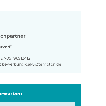
chpartner
rvorfi
n
49 7051 96912412
:
bewerbung-calw@tempton.de
bewerben