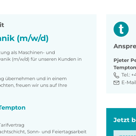
it
nik (m/w/d)
Anspre
zung als
Maschinen- und
anik (m/w/d) für unseren Kunden in
Pjeter
Pe
Tempto
Tel.:
+
tung übernehmen und in einem
E-Mail
ten, freuen wir uns auf Ihre
i Tempton
Jetzt 
rifvertrag
achtschicht, Sonn- und Feiertagsarbeit