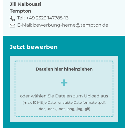
Jill
Kalboussi
Tempton
Tel.:
+49 2323 147785-13
E-Mail:
bewerbung-herne@tempton.de
Jetzt bewerben
Dateien hier hineinziehen
oder wählen Sie Dateien zum Upload aus
(max.
10 MB
je Datei, erlaubte Dateiformate:
.pdf,
.doc, .docx, .odt, .png, .jpg, .gif
)