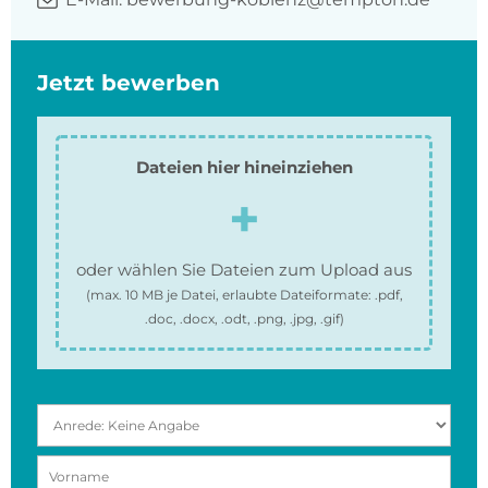
Jetzt bewerben
Dateien hier hineinziehen
oder wählen Sie Dateien zum Upload aus
(max.
10 MB
je Datei, erlaubte Dateiformate:
.pdf,
.doc, .docx, .odt, .png, .jpg, .gif
)