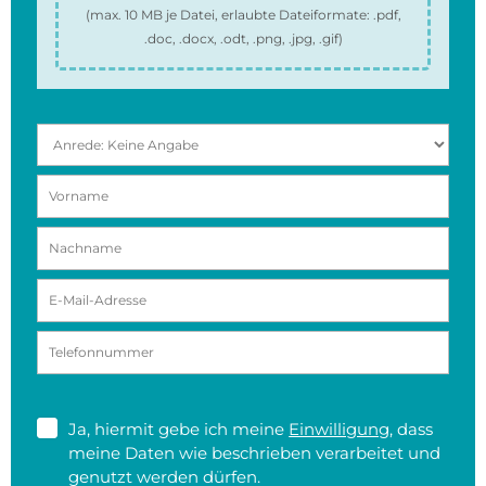
(max.
10 MB
je Datei, erlaubte Dateiformate:
.pdf,
.doc, .docx, .odt, .png, .jpg, .gif
)
Ja, hiermit gebe ich meine
Einwilligung
, dass
meine Daten wie beschrieben verarbeitet und
genutzt werden dürfen.