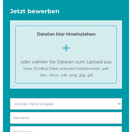
Jetzt bewerben
Dateien hier hineinziehen
oder wählen Sie Dateien zum Upload aus
(max.
10 MB
je Datei, erlaubte Dateiformate:
.pdf,
.doc, .docx, .odt, .png, .jpg, .gif
)