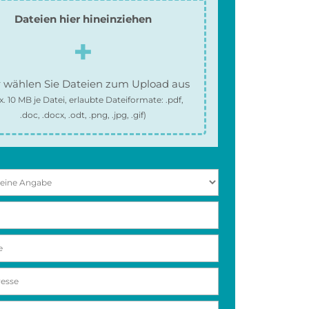
Dateien hier hineinziehen
 wählen Sie Dateien zum Upload aus
x.
10 MB
je Datei, erlaubte Dateiformate:
.pdf,
.doc, .docx, .odt, .png, .jpg, .gif
)