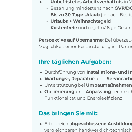
Unbefristetes Arbeitsverhältnis
in V
Bezahlung mindestens nach
GVP/DG
Bis zu 30 Tage Urlaub
(je nach Betri
Urlaubs
+
Weihnachtsgeld
Kostenfreie
und regelmäßige Gesun
Perspektive auf Übernahme:
Bei überzeu
Möglichkeit einer Festanstellung im Par
Ihre täglichen Aufgaben:
Durchführung von
Installations- und
Wartungs-, Reparatur-
und
Servicearb
Unterstützung bei
Umbaumaßnahmen
Optimierung
und
Anpassung
technisc
Funktionalität und Energieeffizienz
Das bringen Sie mit:
Erfolgreich
abgeschlossene Ausbildun
vergleichbaren handwerklich-technisch