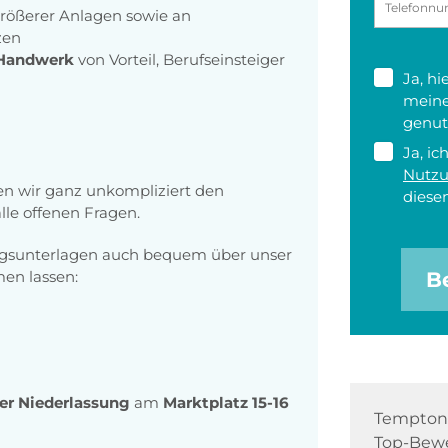
rößerer Anlagen sowie an
zen
Handwerk
von Vorteil, Berufseinsteiger
Ja, h
meine
genut
Ja, ic
Nutz
n wir ganz unkompliziert den
diesen
le offenen Fragen.
ngsunterlagen auch bequem über unser
n lassen:
B
rer Niederlassung
am
Marktplatz 15-16
Tempton 
Top-Bewe