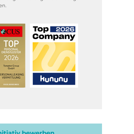
en.
initiativ bewerben