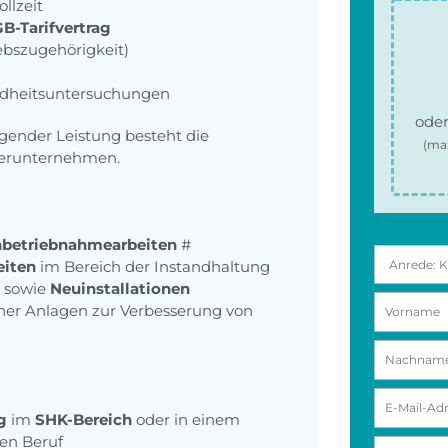
ollzeit
B-Tarifvertrag
ebszugehörigkeit)
dheitsuntersuchungen
oder
gender Leistung besteht die
(ma
tnerunternehmen.
 Inbetriebnahmearbeiten
#
eiten
im Bereich der Instandhaltung
sowie
Neuinstallationen
her Anlagen zur Verbesserung von
g
im
SHK-Bereich
oder in einem
en Beruf