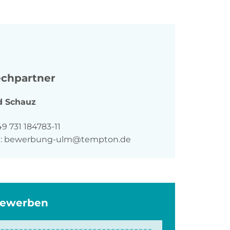
chpartner
d
Schauz
n
9 731 184783-11
:
bewerbung-ulm@tempton.de
bewerben