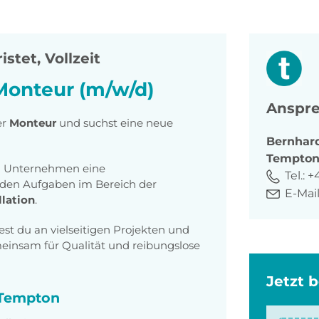
istet, Vollzeit
Monteur (m/w/d)
Anspre
er
Monteur
und suchst eine neue
Bernhar
Tempto
en Unternehmen eine
Tel.:
+4
nden Aufgaben im Bereich der
E-Mail
lation
.
est du an vielseitigen Projekten und
meinsam für Qualität und reibungslose
Jetzt 
i Tempton