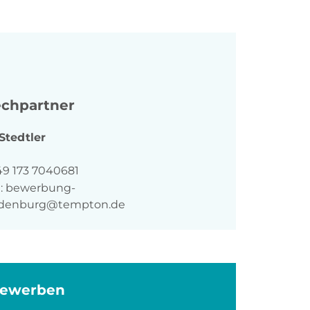
chpartner
Stedtler
n
49 173 7040681
:
bewerbung-
denburg@tempton.de
bewerben