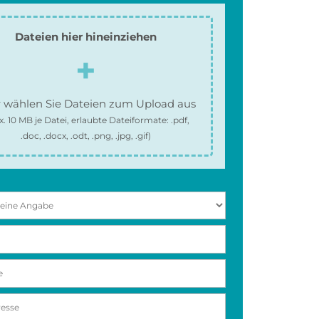
Dateien hier hineinziehen
 wählen Sie Dateien zum Upload aus
x.
10 MB
je Datei, erlaubte Dateiformate:
.pdf,
.doc, .docx, .odt, .png, .jpg, .gif
)