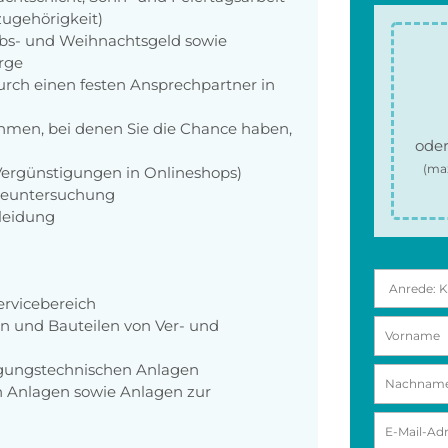
zugehörigkeit)
aubs- und Weihnachtsgeld sowie
orge
rch einen festen Ansprechpartner in
men, bei denen Sie die Chance haben,
oder
(ma
 Vergünstigungen in Onlineshops)
rgeuntersuchung
kleidung
rvicebereich
en und Bauteilen von Ver- und
rgungstechnischen Anlagen
 Anlagen sowie Anlagen zur