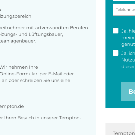
u
izungsbereich
beitnehmer mit artverwandten Berufen
Ja, h
heizungs- und Lüftungsbauer,
meine
teanlagenbauer.
genut
Ja, ic
Nutz
diesen
 Wir nehmen Ihre
nline-Formular, per E-Mail oder
 an oder schreiben Sie uns eine
B
empton.de
er Ihren Besuch in unserer Tempton-
Tempton 