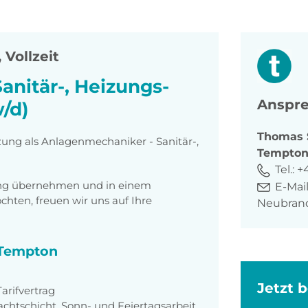
 Vollzeit
anitär-, Heizungs-
Anspre
/d)
Thomas
zung als Anlagenmechaniker - Sanitär-,
Tempto
Tel.:
+
tung übernehmen und in einem
E-Mail
ten, freuen wir uns auf Ihre
Neubran
i Tempton
Jetzt 
rifvertrag
achtschicht, Sonn- und Feiertagsarbeit