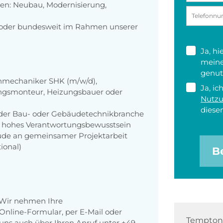
ten: Neubau, Modernisierung,
n oder bundesweit im Rahmen unserer
Ja, h
meine
genut
nmechaniker SHK (m/w/d),
Ja, ic
zungsmonteur, Heizungsbauer oder
Nutz
diesen
n der Bau- oder Gebäudetechnikbranche
nd hohes Verantwortungsbewusstsein
eude an gemeinsamer Projektarbeit
ional)
B
 Wir nehmen Ihre
nline-Formular, per E-Mail oder
Tempton 
r uns auch über Ihren Anruf unter +49