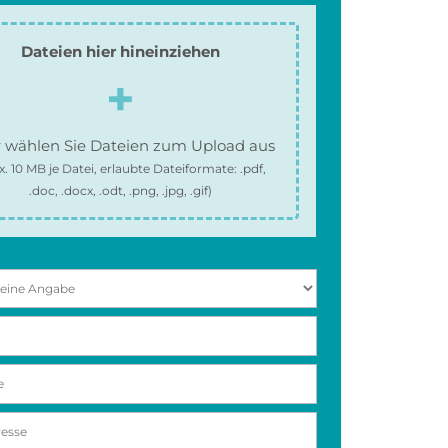
Dateien hier hineinziehen
 wählen Sie Dateien zum Upload aus
x.
10 MB
je Datei, erlaubte Dateiformate:
.pdf,
.doc, .docx, .odt, .png, .jpg, .gif
)