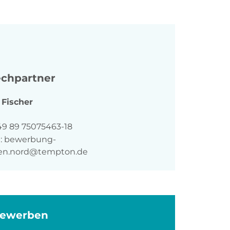
chpartner
a
Fischer
n
49 89 75075463-18
:
bewerbung-
n.nord@tempton.de
bewerben