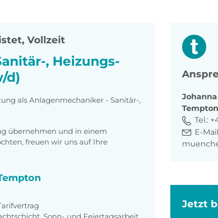
stet, Vollzeit
anitär-, Heizungs-
Anspre
/d)
Johann
zung als Anlagenmechaniker - Sanitär-,
Tempto
Tel.:
+
tung übernehmen und in einem
E-Mail
ten, freuen wir uns auf Ihre
muenche
i Tempton
Jetzt 
rifvertrag
achtschicht, Sonn- und Feiertagsarbeit