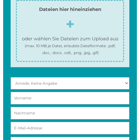
Dateien hier hineinziehen
oder wählen Sie Dateien zum Upload aus
(max.
10 MB
je Datei, erlaubte Dateiformate:
.pdf,
.doc, .docx, .odt, .png, .jpg, .gif
)