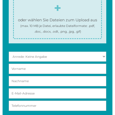
oder wählen Sie Dateien zum Upload aus
(max.
10 MB
je Datei, erlaubte Dateiformate:
.pdf,
.doc, .docx, .odt, .png, .jpg, .gif
)