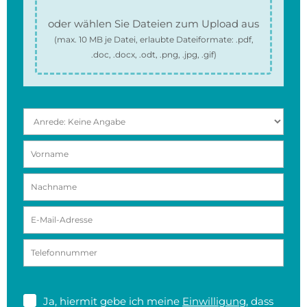
oder wählen Sie Dateien zum Upload aus
(max.
10 MB
je Datei, erlaubte Dateiformate:
.pdf,
.doc, .docx, .odt, .png, .jpg, .gif
)
Ja, hiermit gebe ich meine
Einwilligung
, dass