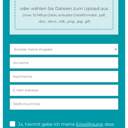
oder wählen Sie Dateien zum Upload aus
(max.
10 MB
je Datei, erlaubte Dateiformate:
.pdf,
.doc, .docx, .odt, .png, .jpg, .gif
)
Ja, hiermit gebe ich meine
Einwilligung
, dass