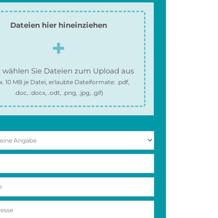
Dateien hier hineinziehen
 wählen Sie Dateien zum Upload aus
x.
10 MB
je Datei, erlaubte Dateiformate:
.pdf,
.doc, .docx, .odt, .png, .jpg, .gif
)