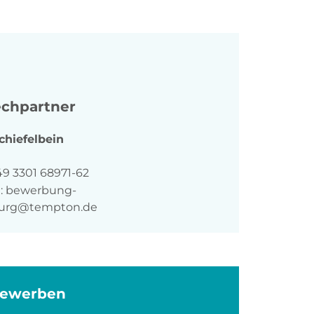
chpartner
chiefelbein
n
49 3301 68971-62
:
bewerbung-
burg@tempton.de
bewerben