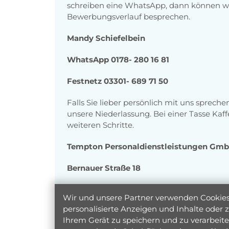
schreiben eine WhatsApp, dann können wi
Bewerbungsverlauf besprechen.
Mandy Schiefelbein
WhatsApp 0178- 280 16 81
Festnetz 03301- 689 71 50
Falls Sie lieber persönlich mit uns sprec
unsere Niederlassung. Bei einer Tasse Kaf
weiteren Schritte.
Tempton Personaldienstleistungen Gm
Bernauer Straße 18
16515 Oranienburg
Wir und unsere Partner verwenden Cookies 
personalisierte Anzeigen und Inhalte oder
Über Tempton
Ihrem Gerät zu speichern und zu verarbeiten