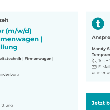
zeit
r (m/w/d)
Anspre
Firmenwagen |
llung
Mandy
S
Tempto
eitstechnik | Firmenwagen |
Tel.:
+
E-Mail
oranien
Brandenburg
Jetzt 
ittlung