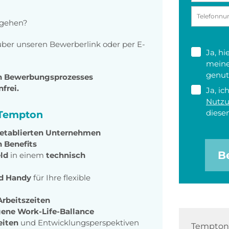
 gehen?
ber unseren Bewerberlink oder per E-
Ja, h
meine
genut
en Bewerbungsprozesses
frei.
Ja, ic
Nutz
diesen
i Tempton
 etablierten Unternehmen
 Benefits
B
ld
in einem
technisch
nd Handy
für Ihre flexible
Arbeitszeiten
ene Work-Life-Ballance
eiten
und Entwicklungsperspektiven
Tempton 