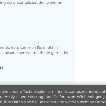
r ganz unkompliziert den weiteren
hen möchten, kommen Sie direkt in
fee besprechen wir mit Ihnen gerne die
bH
und andere Technologien, um Ihre Nutzungserfahrung auf un
 zur Analyse und Messung Ihrer Präferenzen. Wir benötigen
. Ihre Daten sind bei uns sicher und werden nicht an Dritte 