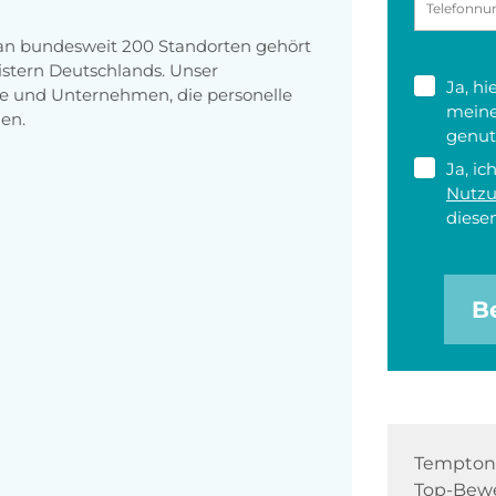
 an bundesweit 200 Standorten gehört
stern Deutschlands. Unser
Ja, h
e und Unternehmen, die personelle
meine
en.
genut
Ja, ic
Nutz
diesen
B
Tempton 
Top-Bewe