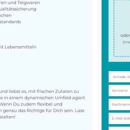
ren und Teigwaren
alitätssicherung
lächen
sstandards
oder
(ma
it Lebensmitteln
nd liebst es, mit frischen Zutaten zu
rne in einem dynamischen Umfeld agiert
? Wenn Du zudem flexibel und
n genau das Richtige für Dich sein. Lass
talten!