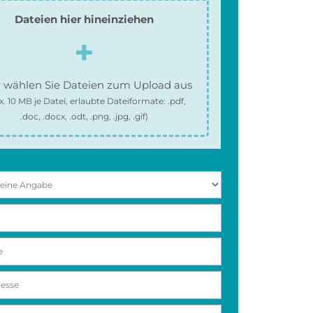
Dateien hier hineinziehen
 wählen Sie Dateien zum Upload aus
x.
10 MB
je Datei, erlaubte Dateiformate:
.pdf,
.doc, .docx, .odt, .png, .jpg, .gif
)