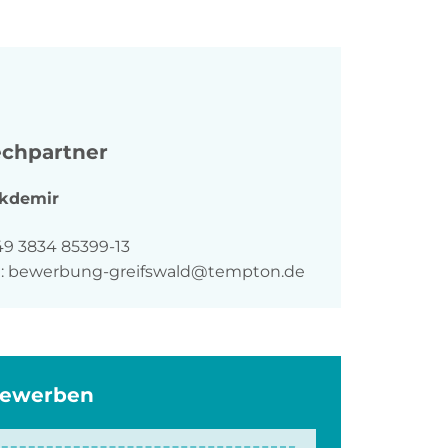
chpartner
kdemir
n
49 3834 85399-13
:
bewerbung-greifswald@tempton.de
bewerben