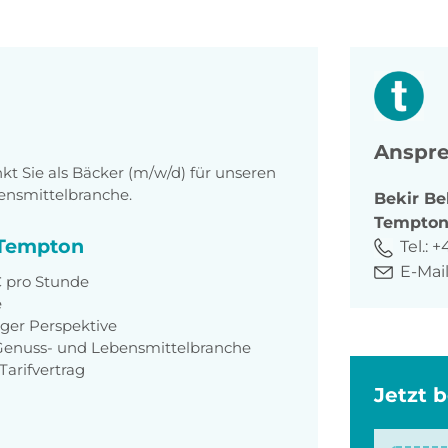
Anspre
 Sie als Bäcker (m/w/d) für unseren
bensmittelbranche.
Bekir
Be
Tempto
i Tempton
Tel.:
+
E-Mail
 € pro Stunde
e
ger Perspektive
Genuss- und Lebensmittelbranche
arifvertrag
Jetzt 