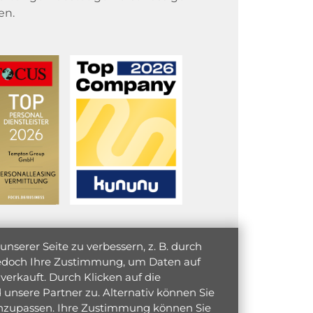
en.
serer Seite zu verbessern, z. B. durch
 jedoch Ihre Zustimmung, um Daten auf
verkauft. Durch Klicken auf die
unsere Partner zu. Alternativ können Sie
 anzupassen. Ihre Zustimmung können Sie
initiativ bewerben