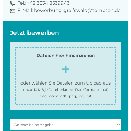
Tel.:
+49 3834 85399-13
E-Mail:
bewerbung-greifswald@tempton.de
Jetzt bewerben
Dateien hier hineinziehen
oder wählen Sie Dateien zum Upload aus
(max.
10 MB
je Datei, erlaubte Dateiformate:
.pdf,
.doc, .docx, .odt, .png, .jpg, .gif
)