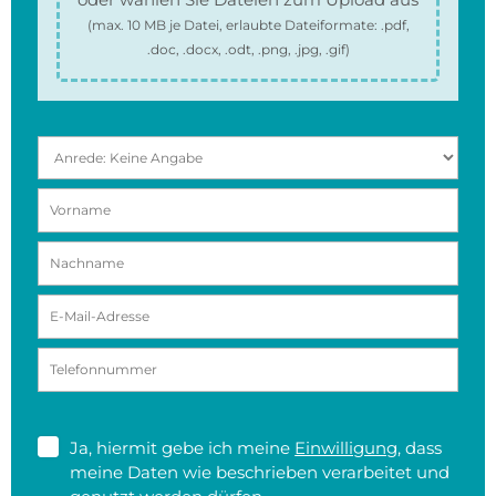
(max.
10 MB
je Datei, erlaubte Dateiformate:
.pdf,
.doc, .docx, .odt, .png, .jpg, .gif
)
Ja, hiermit gebe ich meine
Einwilligung
, dass
meine Daten wie beschrieben verarbeitet und