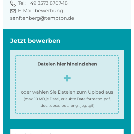
Tel.:
+49 3573 8707-18
E-Mail:
bewerbung-
senftenberg@tempton.de
Jetzt bewerben
Dateien hier hineinziehen
oder wählen Sie Dateien zum Upload aus
(max.
10 MB
je Datei, erlaubte Dateiformate:
.pdf,
.doc, .docx, .odt, .png, .jpg, .gif
)