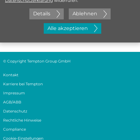
Datenschutzerklärung
widerrufen.
Details
Ablehnen
Jetzt initiativ bewerben
Alle akzeptieren
© Copyright Tempton Group GmbH
Kontakt
Karriere bei Tempton
Impressum
AGB/ABB
Datenschutz
Rechtliche Hinweise
Compliance
Cookie-Einstellungen