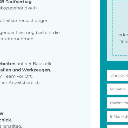
B-Tarifvertrag
ebszugehörigkeit)
dheitsuntersuchungen
gender Leistung besteht die
oder
tnerunternehmen.
(ma
rbeiten
auf der Baustelle.
ialien und Werkzeugen.
m Team vor Ort.
t
im Arbeitsbereich.
W
hick.
llenalltag.