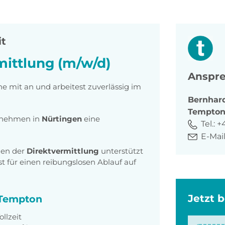
it
mittlung (m/w/d)
Anspre
ne mit an und arbeitest zuverlässig im
Bernhar
Tempto
ernehmen in
Nürtingen
eine
Tel.:
+4
E-Mail
en der
Direktvermittlung
unterstützt
t für einen reibungslosen Ablauf auf
Jetzt 
i Tempton
ollzeit