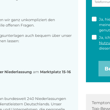
Ja, h
n wir ganz unkompliziert den
meine
le offenen Fragen.
genut
ngsunterlagen auch bequem über unser
Ja, ic
n lassen:
Nutz
diesen
B
rer Niederlassung
am
Marktplatz 15-16
 an bundesweit 240 Niederlassungen
Tempton 
enstleistern Deutschlands. Unser
Top-Bewe
e und Unternehmen, die personelle