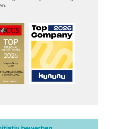
en.
initiativ bewerben