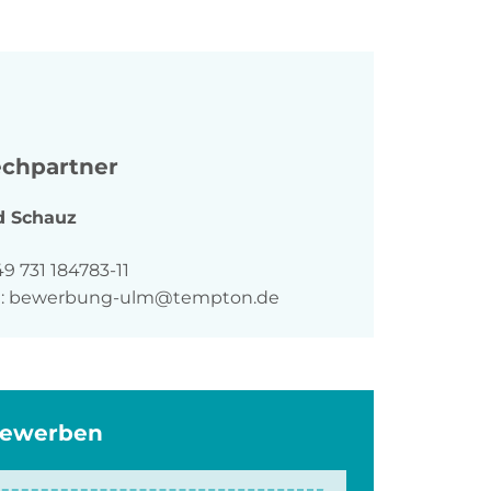
chpartner
d
Schauz
n
9 731 184783-11
:
bewerbung-ulm@tempton.de
bewerben