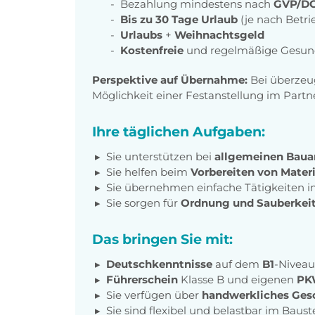
Bezahlung mindestens nach
GVP/DG
Bis zu 30 Tage Urlaub
(je nach Betri
Urlaubs
+
Weihnachtsgeld
Kostenfreie
und regelmäßige Gesun
Perspektive auf Übernahme:
Bei überzeu
Möglichkeit einer Festanstellung im Par
Ihre täglichen Aufgaben:
Sie unterstützen bei
allgemeinen Baua
Sie helfen beim
Vorbereiten von Mater
Sie übernehmen einfache Tätigkeiten i
Sie sorgen für
Ordnung und Sauberkei
Das bringen Sie mit:
Deutschkenntnisse
auf dem
B1
-Niveau
Führerschein
Klasse B und eigenen
PK
Sie verfügen über
handwerkliches Gesc
Sie sind flexibel und belastbar im Bauste