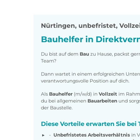
Nürtingen
,
unbefristet, Vollze
Bauhelfer in Direktver
Du bist auf dem
Bau
zu Hause, packst ger
Team?
Dann wartet in einem erfolgreichen Unt
verantwortungsvolle Position auf dich.
Als
Bauhelfer
(m/w/d) in
Vollzeit
im Rahm
du bei allgemeinen
Bauarbeiten
und sorgs
der Baustelle.
Diese Vorteile erwarten Sie be
Unbefristetes Arbeitsverhältnis
in V