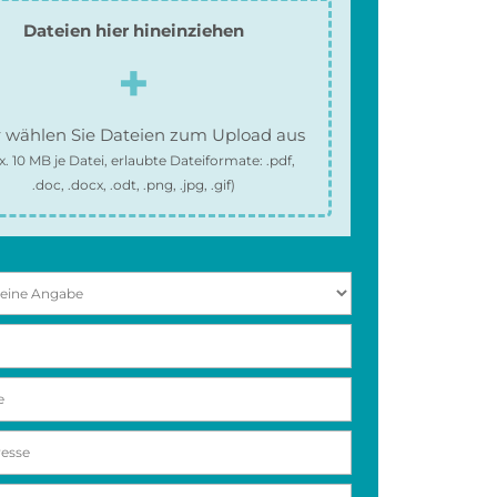
Dateien hier hineinziehen
 wählen Sie Dateien zum Upload aus
x.
10 MB
je Datei, erlaubte Dateiformate:
.pdf,
.doc, .docx, .odt, .png, .jpg, .gif
)