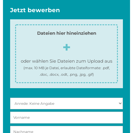
Jetzt bewerben
Dateien hier hineinziehen
oder wählen Sie Dateien zum Upload aus
(max.
10 MB
je Datei, erlaubte Dateiformate:
.pdf,
.doc, .docx, .odt, .png, .jpg, .gif
)