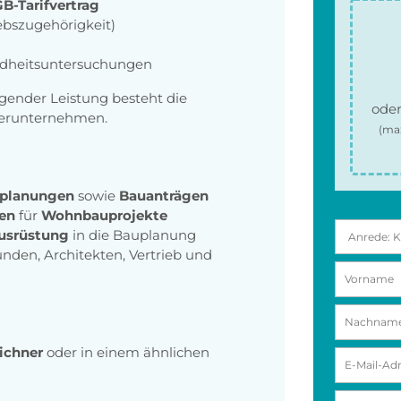
B-Tarifvertrag
ebszugehörigkeit)
dheitsuntersuchungen
gender Leistung besteht die
oder
tnerunternehmen.
(ma
kplanungen
sowie
Bauanträgen
gen
für
Wohnbauprojekte
usrüstung
in die Bauplanung
nden, Architekten, Vertrieb und
ichner
oder in einem ähnlichen