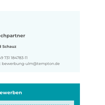
chpartner
d
Schauz
n
9 731 184783-11
:
bewerbung-ulm@tempton.de
bewerben