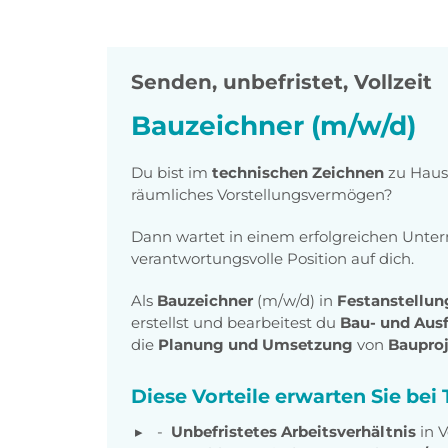
Senden
,
unbefristet, Vollzeit
Bauzeichner (m/w/d)
Du bist im
technischen Zeichnen
zu Hause
räumliches Vorstellungsvermögen?
Dann wartet in einem erfolgreichen Unt
verantwortungsvolle Position auf dich.
Als
Bauzeichner
(m/w/d) in
Festanstellu
erstellst und bearbeitest du
Bau- und Aus
die
Planung und Umsetzung
von
Baupro
Diese Vorteile erwarten Sie be
Unbefristetes Arbeitsverhältnis
in V