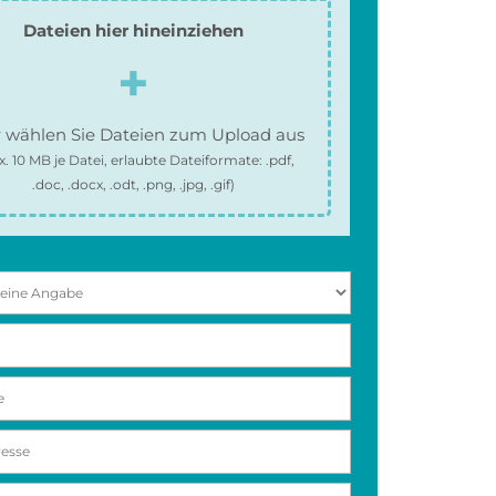
Dateien hier hineinziehen
 wählen Sie Dateien zum Upload aus
x.
10 MB
je Datei, erlaubte Dateiformate:
.pdf,
.doc, .docx, .odt, .png, .jpg, .gif
)