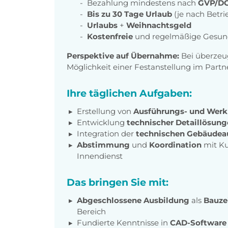
Bezahlung mindestens nach
GVP/DG
Bis zu 30 Tage Urlaub
(je nach Betri
Urlaubs
+
Weihnachtsgeld
Kostenfreie
und regelmäßige Gesun
Perspektive auf Übernahme:
Bei überzeu
Möglichkeit einer Festanstellung im Par
Ihre täglichen Aufgaben:
Erstellung von
Ausführungs- und Wer
Entwicklung
technischer Detaillösun
Integration der
technischen Gebäudea
Abstimmung
und
Koordination
mit Ku
Innendienst
Das bringen Sie mit:
Abgeschlossene Ausbildung
als
Bauze
Bereich
Fundierte Kenntnisse in
CAD-Software