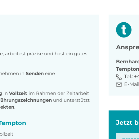
Anspre
, arbeitest präzise und hast ein gutes
Bernhar
Tempto
ernehmen in
Senden
eine
Tel.:
+4
E-Mail
ng
in
Vollzeit
im Rahmen der Zeitarbeit
führungszeichnungen
und unterstützt
jekten
.
Jetzt 
i Tempton
ollzeit