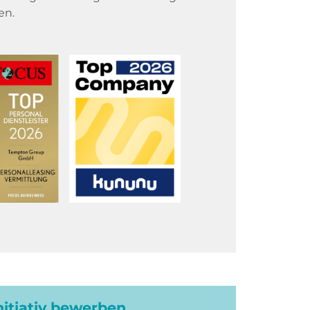
en.
initiativ bewerben