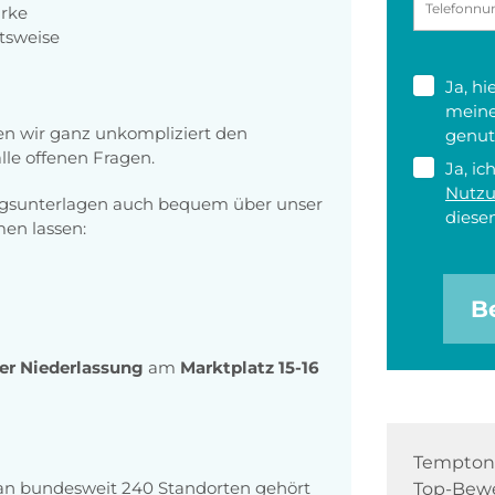
rke
tsweise
Ja, h
meine
n wir ganz unkompliziert den
genut
le offenen Fragen.
Ja, ic
Nutz
ngsunterlagen auch bequem über unser
diesen
n lassen:
B
rer Niederlassung
am
Marktplatz 15-16
Tempton 
 an bundesweit 240 Standorten gehört
Top-Bewe