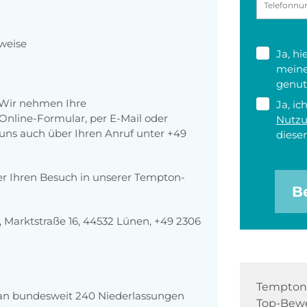
weise
Ja, h
meine
genut
 Wir nehmen Ihre
Ja, ic
nline-Formular, per E-Mail oder
Nutz
r uns auch über Ihren Anruf unter +49
diesen
er Ihren Besuch in unserer Tempton-
B
Marktstraße 16, 44532 Lünen, +49 2306
Tempton 
 an bundesweit 240 Niederlassungen
Top-Bewe