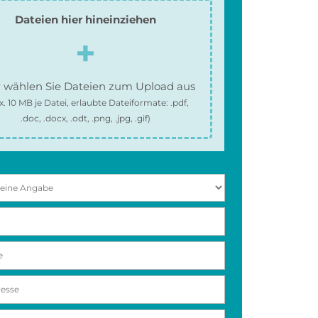
Dateien hier hineinziehen
 wählen Sie Dateien zum Upload aus
x.
10 MB
je Datei, erlaubte Dateiformate:
.pdf,
.doc, .docx, .odt, .png, .jpg, .gif
)