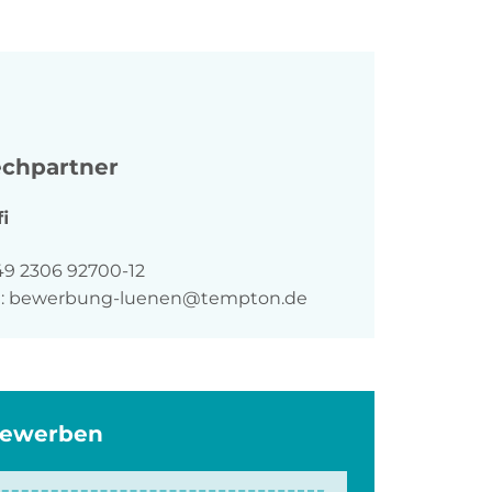
chpartner
fi
n
49 2306 92700-12
:
bewerbung-luenen@tempton.de
bewerben