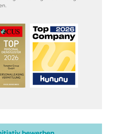
en.
initiativ bewerben