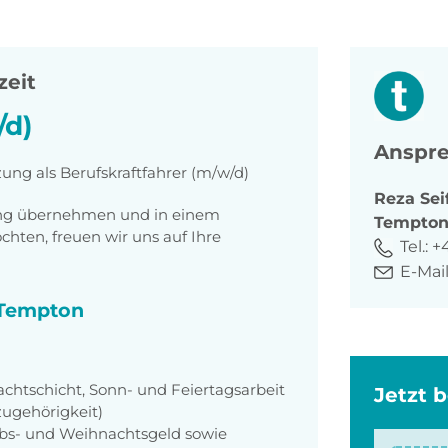
zeit
/d)
Anspre
ung als Berufskraftfahrer (m/w/d)
Reza
Sei
tung übernehmen und in einem
Tempto
ten, freuen wir uns auf Ihre
Tel.:
+
E-Mail
i Tempton
achtschicht, Sonn- und Feiertagsarbeit
Jetzt 
zugehörigkeit)
aubs- und Weihnachtsgeld sowie