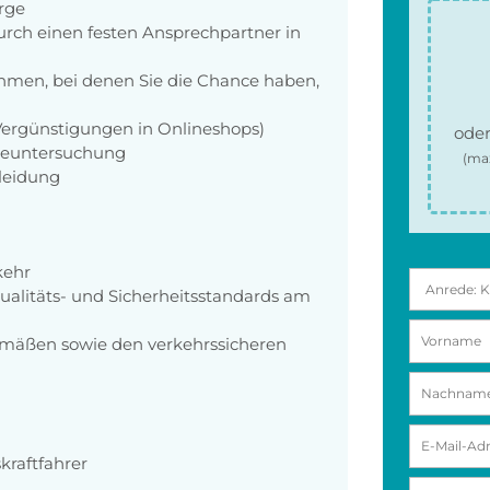
orge
rch einen festen Ansprechpartner in
men, bei denen Sie die Chance haben,
 Vergünstigungen in Onlineshops)
oder
rgeuntersuchung
(ma
kleidung
kehr
ualitäts- und Sicherheitsstandards am
mäßen sowie den verkehrssicheren
raftfahrer