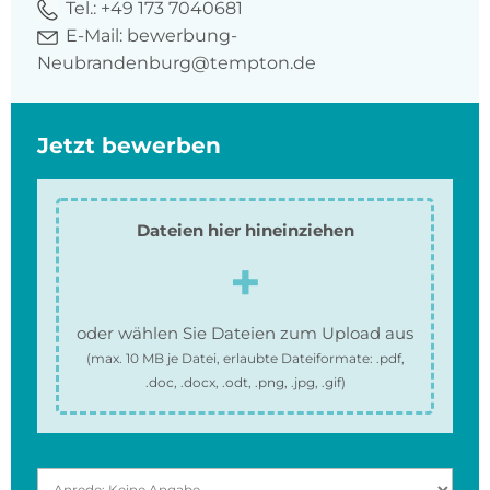
Tel.:
+49 173 7040681
E-Mail:
bewerbung-
Neubrandenburg@tempton.de
Jetzt bewerben
Dateien hier hineinziehen
oder wählen Sie Dateien zum Upload aus
(max.
10 MB
je Datei, erlaubte Dateiformate:
.pdf,
.doc, .docx, .odt, .png, .jpg, .gif
)