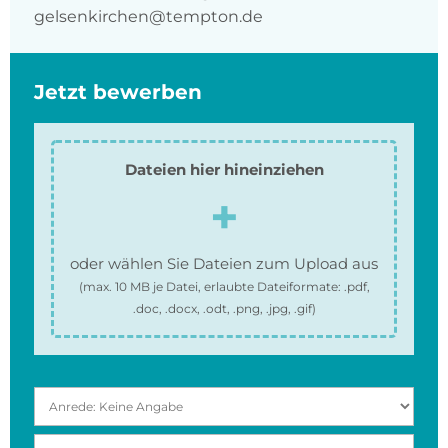
gelsenkirchen@tempton.de
Jetzt bewerben
Dateien hier hineinziehen
oder wählen Sie Dateien zum Upload aus
(max.
10 MB
je Datei, erlaubte Dateiformate:
.pdf,
.doc, .docx, .odt, .png, .jpg, .gif
)