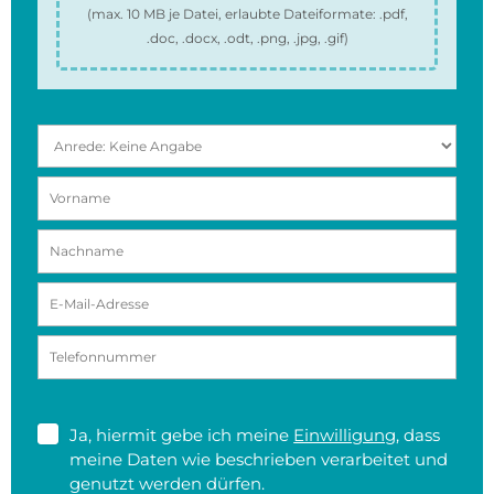
(max.
10 MB
je Datei, erlaubte Dateiformate:
.pdf,
.doc, .docx, .odt, .png, .jpg, .gif
)
Ja, hiermit gebe ich meine
Einwilligung
, dass
meine Daten wie beschrieben verarbeitet und
genutzt werden dürfen.