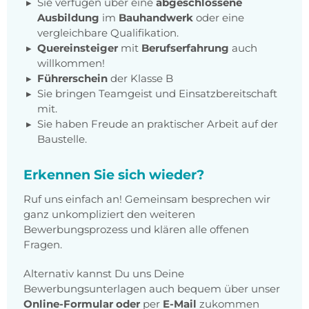
Sie verfügen über eine
abgeschlossene
Ausbildung
im
Bauhandwerk
oder eine
vergleichbare Qualifikation.
Quereinsteiger
mit
Berufserfahrung
auch
willkommen!
Führerschein
der Klasse B
Sie bringen Teamgeist und Einsatzbereitschaft
mit.
Sie haben Freude an praktischer Arbeit auf der
Baustelle.
Erkennen Sie sich wieder?
Ruf uns einfach an! Gemeinsam besprechen wir
ganz unkompliziert den weiteren
Bewerbungsprozess und klären alle offenen
Fragen.
Alternativ kannst Du uns Deine
Bewerbungsunterlagen auch bequem über unser
Online-Formular
oder
per
E-Mail
zukommen