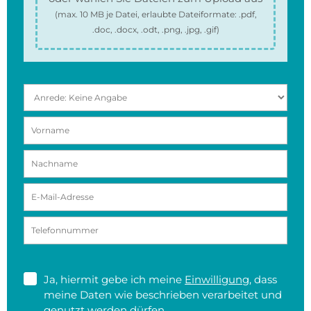
(max.
10 MB
je Datei, erlaubte Dateiformate:
.pdf,
.doc, .docx, .odt, .png, .jpg, .gif
)
Ja, hiermit gebe ich meine
Einwilligung
, dass
meine Daten wie beschrieben verarbeitet und
genutzt werden dürfen.