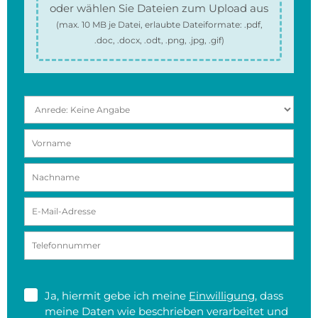
oder wählen Sie Dateien zum Upload aus
(max.
10 MB
je Datei, erlaubte Dateiformate:
.pdf,
.doc, .docx, .odt, .png, .jpg, .gif
)
Ja, hiermit gebe ich meine
Einwilligung
, dass
meine Daten wie beschrieben verarbeitet und