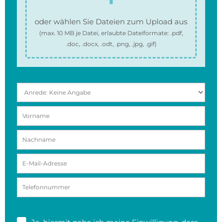
oder wählen Sie Dateien zum Upload aus
(max.
10 MB
je Datei, erlaubte Dateiformate:
.pdf,
.doc, .docx, .odt, .png, .jpg, .gif
)