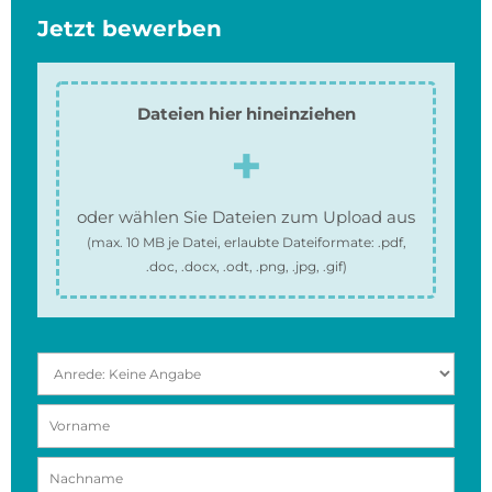
Jetzt bewerben
Dateien hier hineinziehen
oder wählen Sie Dateien zum Upload aus
(max.
10 MB
je Datei, erlaubte Dateiformate:
.pdf,
.doc, .docx, .odt, .png, .jpg, .gif
)