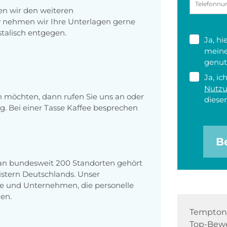
en wir den weiteren
v nehmen wir Ihre Unterlagen gerne
talisch entgegen.
Ja, h
meine
genut
Ja, ic
Nutz
en möchten, dann rufen Sie uns an oder
diesen
g. Bei einer Tasse Kaffee besprechen
B
 an bundesweit 200 Standorten gehört
stern Deutschlands. Unser
e und Unternehmen, die personelle
en.
Tempton 
Top-Bewe