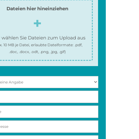
Dateien hier hineinziehen
 wählen Sie Dateien zum Upload aus
x.
10 MB
je Datei, erlaubte Dateiformate:
.pdf,
.doc, .docx, .odt, .png, .jpg, .gif
)