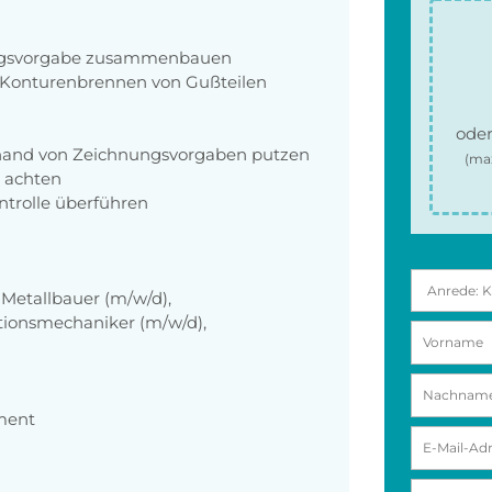
ungsvorgabe zusammenbauen
Konturenbrennen von Gußteilen
oder
nhand von Zeichnungsvorgaben putzen
(ma
 achten
trolle überführen
Metallbauer (m/w/d),
tionsmechaniker (m/w/d),
ment