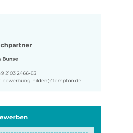
chpartner
n
Bunse
n
49 2103 2466-83
:
bewerbung-hilden@tempton.de
bewerben