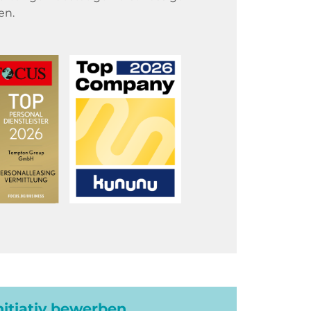
en.
initiativ bewerben