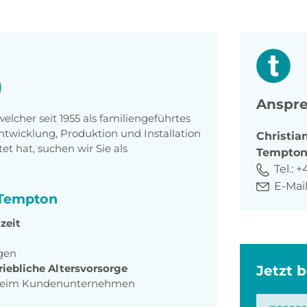
)
Anspre
cher seit 1955 als familiengeführtes
twicklung, Produktion und Installation
Christia
t hat, suchen wir Sie als
Tempto
Tel.:
+
E-Mail
i Tempton
zeit
ngen
iebliche Altersvorsorge
Jetzt 
eim Kundenunternehmen