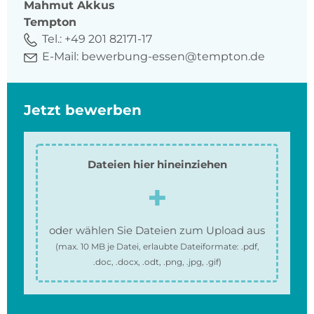
Mahmut
Akkus
Tempton
Tel.:
+49 201 82171-17
E-Mail:
bewerbung-essen@tempton.de
Jetzt bewerben
Dateien hier hineinziehen
oder wählen Sie Dateien zum Upload aus
(max.
10 MB
je Datei, erlaubte Dateiformate:
.pdf,
.doc, .docx, .odt, .png, .jpg, .gif
)