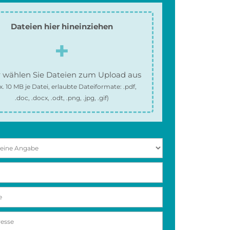
Dateien hier hineinziehen
 wählen Sie Dateien zum Upload aus
x.
10 MB
je Datei, erlaubte Dateiformate:
.pdf,
.doc, .docx, .odt, .png, .jpg, .gif
)