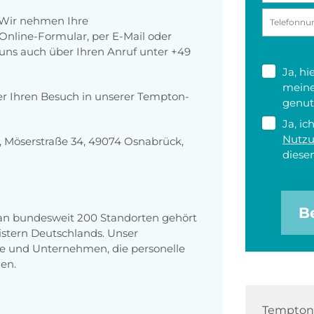
 Wir nehmen Ihre
nline-Formular, per E-Mail oder
r uns auch über Ihren Anruf unter +49
Ja, h
meine
er Ihren Besuch in unserer Tempton-
genut
Ja, ic
Nutz
 Möserstraße 34, 49074 Osnabrück,
diesen
B
 an bundesweit 200 Standorten gehört
stern Deutschlands. Unser
e und Unternehmen, die personelle
en.
Tempton 