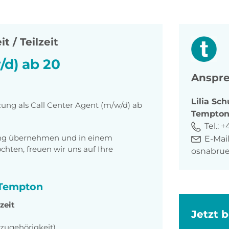
t / Teilzeit
/d) ab 20
Anspre
Lilia
Sch
zung als Call Center Agent (m/w/d) ab
Tempto
Tel.:
+
tung übernehmen und in einem
E-Mail
ten, freuen wir uns auf Ihre
osnabru
i Tempton
zeit
Jetzt 
szugehörigkeit)