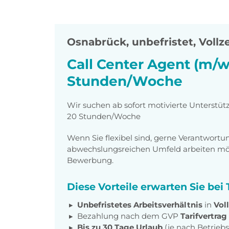
Osnabrück
,
unbefristet, Vollzei
Call Center Agent (m/w
Stunden/Woche
Wir suchen ab sofort motivierte Unterstüt
20 Stunden/Woche
Wenn Sie flexibel sind, gerne Verantwor
abwechslungsreichen Umfeld arbeiten möch
Bewerbung.
Diese Vorteile erwarten Sie be
Unbefristetes Arbeitsverhältnis
in
Voll
Bezahlung nach dem GVP
Tarifvertrag
Bis zu 30 Tage Urlaub
(je nach Betrieb