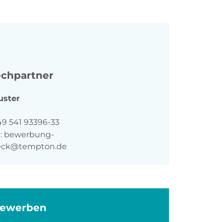
chpartner
uster
n
49 541 93396-33
:
bewerbung-
eck@tempton.de
bewerben