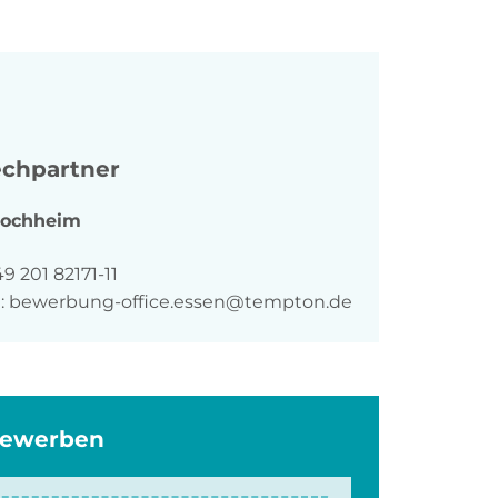
chpartner
Jochheim
n
9 201 82171-11
:
bewerbung-office.essen@tempton.de
bewerben