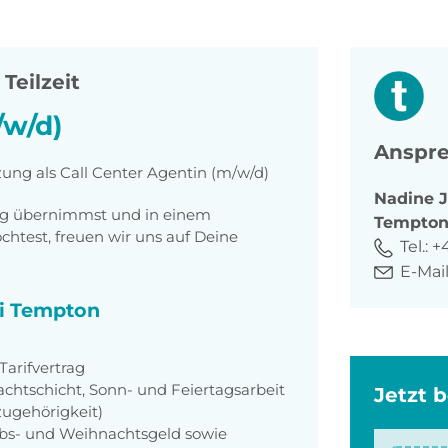
 Teilzeit
/w/d)
Anspre
zung als Call Center Agentin (m/w/d)
Nadine
ung übernimmst und in einem
Tempto
htest, freuen wir uns auf Deine
Tel.:
+4
E-Mail
ei Tempton
arifvertrag
achtschicht, Sonn- und Feiertagsarbeit
Jetzt 
zugehörigkeit)
aubs- und Weihnachtsgeld sowie