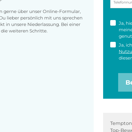
gerne über unser Online-Formular,
 Du lieber persönlich mit uns sprechen
Ja, h
t in unsere Niederlassung. Bei einer
meine
die weiteren Schritte.
genut
Ja, ic
Nutz
diesen
B
Tempton 
Top-Bewe