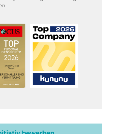
en.
initiativ bewerben