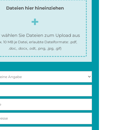
Dateien hier hineinziehen
 wählen Sie Dateien zum Upload aus
x.
10 MB
je Datei, erlaubte Dateiformate:
.pdf,
.doc, .docx, .odt, .png, .jpg, .gif
)