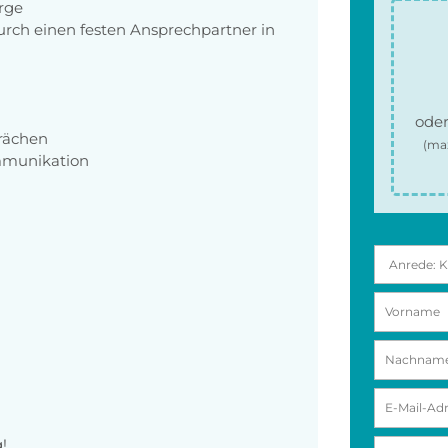
orge
rch einen festen Ansprechpartner in
oder
rächen
(ma
mmunikation
!