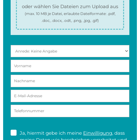
oder wählen Sie Dateien zum Upload aus
(max.
10 MB
je Datei, erlaubte Dateiformate:
.pdf,
.doc, .docx, .odt, .png, .jpg, .gif
)
Ja, hiermit gebe ich meine
Einwilligung
, dass
meine Daten wie beschrieben verarbeitet und