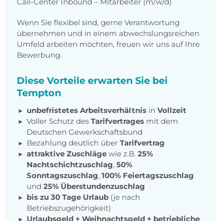
Call-Center Inbound – Mitarbeiter (m/w/d)
Wenn Sie flexibel sind, gerne Verantwortung
übernehmen und in einem abwechslungsreichen
Umfeld arbeiten möchten, freuen wir uns auf Ihre
Bewerbung.
Diese Vorteile erwarten Sie bei
Tempton
unbefristetes Arbeitsverhältnis
in
Vollzeit
Voller Schutz des
Tarifvertrages
mit dem
Deutschen Gewerkschaftsbund
Bezahlung deutlich über
Tarifvertrag
attraktive Zuschläge
wie z.B.
25%
Nachtschichtzuschlag
,
50%
Sonntagszuschlag
,
100% Feiertagszuschlag
und
25% Überstundenzuschlag
bis zu 30 Tage Urlaub
(je nach
Betriebszugehörigkeit)
Urlaubsgeld + Weihnachtsgeld
+
betriebliche