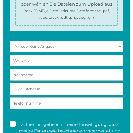
oder wählen Sie Dateien zum Upload aus
(max.
10 MB
je Datei, erlaubte Dateiformate:
.pdf,
.doc, .docx, .odt, .png, .jpg, .gif
)
Ja, hiermit gebe ich meine
Einwilligung
, dass
meine Daten wie beschrieben verarbeitet und