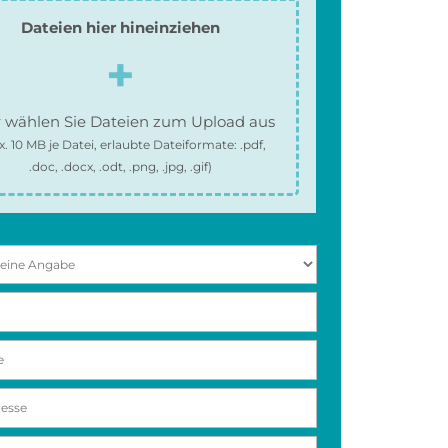
Dateien hier hineinziehen
 wählen Sie Dateien zum Upload aus
x.
10 MB
je Datei, erlaubte Dateiformate:
.pdf,
.doc, .docx, .odt, .png, .jpg, .gif
)