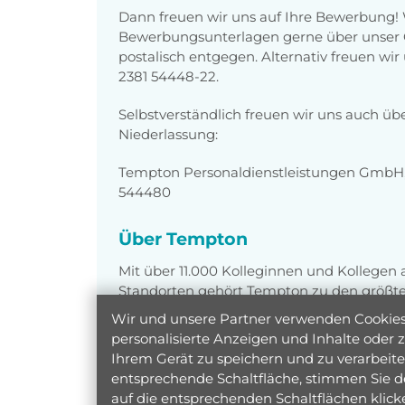
Dann freuen wir uns auf Ihre Bewerbung!
Bewerbungsunterlagen gerne über unser O
postalisch entgegen. Alternativ freuen wi
2381 54448-22.
Selbstverständlich freuen wir uns auch üb
Niederlassung:
Tempton Personaldienstleistungen GmbH,
544480
Über Tempton
Mit über 11.000 Kolleginnen und Kollegen
Standorten gehört Tempton zu den größten
Unser gemeinsames Ziel: motivierte Job
Wir und unsere Partner verwenden Cookies 
personelle Unterstützung suchen, zusam
personalisierte Anzeigen und Inhalte oder
Ihrem Gerät zu speichern und zu verarbeiten
entsprechende Schaltfläche, stimmen Sie d
auf die entsprechenden Schaltflächen klic