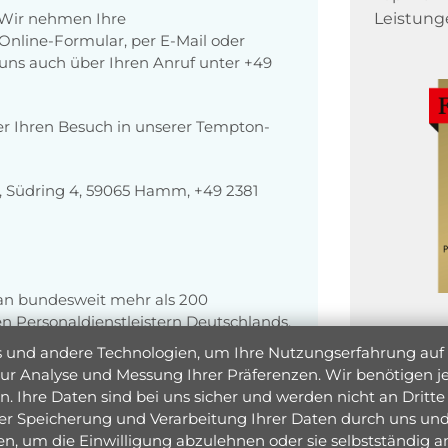
 Wir nehmen Ihre
Leistung
nline-Formular, per E-Mail oder
r uns auch über Ihren Anruf unter +49
er Ihren Besuch in unserer Tempton-
 Südring 4, 59065 Hamm, +49 2381
 an bundesweit mehr als 200
 Personaldienstleistern Deutschlands.
suchende und Unternehmen, die
und andere Technologien, um Ihre Nutzungserfahrung auf un
menzubringen.
 zur Analyse und Messung Ihrer Präferenzen. Wir benötigen
. Ihre Daten sind bei uns sicher und werden nicht an Dritte 
er Speicherung und Verarbeitung Ihrer Daten durch uns und 
ken, um die Einwilligung abzulehnen oder sie selbstständig
Jetzt 