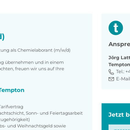
d)
Anspre
tzung als Chemielaborant (m/w/d)
Jörg
Lat
tung übernehmen und in einem
Tempto
ten, freuen wir uns auf Ihre
Tel.:
+
E-Mail
i Tempton
rifvertrag
achtschicht, Sonn- und Feiertagsarbeit
Jetzt 
zugehörigkeit)
aubs- und Weihnachtsgeld sowie