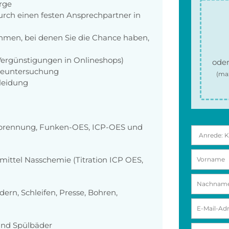
orge
rch einen festen Ansprechpartner in
men, bei denen Sie die Chance haben,
 Vergünstigungen in Onlineshops)
oder
rgeuntersuchung
(ma
kleidung
erbrennung, Funken-OES, ICP-OES und
ittel Nasschemie (Titration ICP OES,
rn, Schleifen, Presse, Bohren,
und Spülbäder