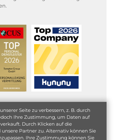
en.
serer Seite zu verbessern, z. B. durch
 jedoch Ihre Zustimmung, um Daten auf
verkauft. Durch Klicken auf die
unsere Partner zu. Alternativ können Sie
 anzupassen. Ihre Zustimmung können Sie
initiativ bewerben