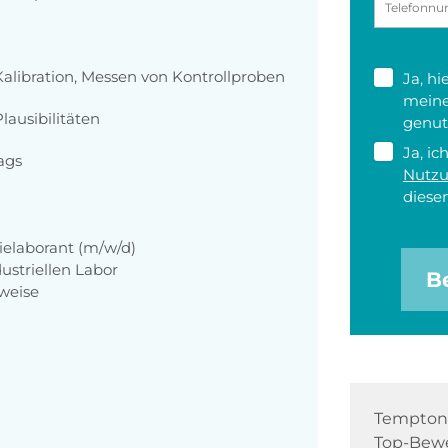
alibration, Messen von Kontrollproben
Ja, h
meine
ausibilitäten
genut
Ja, ic
ags
Nutz
diesen
elaborant (m/w/d)
ustriellen Labor
B
weise
Tempton 
Top-Bewe