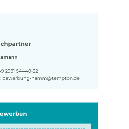
chpartner
temann
n
49 2381 54448-22
:
bewerbung-hamm@tempton.de
bewerben