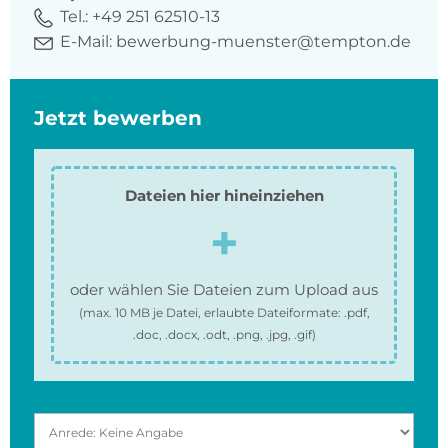
Tel.:
+49 251 62510-13
E-Mail:
bewerbung-muenster@tempton.de
Jetzt bewerben
Dateien hier hineinziehen
oder wählen Sie Dateien zum Upload aus
(max.
10 MB
je Datei, erlaubte Dateiformate:
.pdf,
.doc, .docx, .odt, .png, .jpg, .gif
)