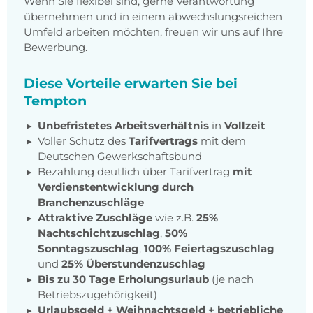
Wenn Sie flexibel sind, gerne Verantwortung
übernehmen und in einem abwechslungsreichen
Umfeld arbeiten möchten, freuen wir uns auf Ihre
Bewerbung.
Diese Vorteile erwarten Sie bei
Tempton
Unbefristetes Arbeitsverhältnis
in
Vollzeit
Voller Schutz des
Tarifvertrags
mit dem
Deutschen Gewerkschaftsbund
Bezahlung deutlich über Tarifvertrag
mit
Verdienstentwicklung durch
Branchenzuschläge
Attraktive Zuschläge
wie z.B.
25%
Nachtschichtzuschlag
,
50%
Sonntagszuschlag
,
100% Feiertagszuschlag
und
25% Überstundenzuschlag
Bis zu 30 Tage Erholungsurlaub
(je nach
Betriebszugehörigkeit)
Urlaubsgeld + Weihnachtsgeld
+
betriebliche