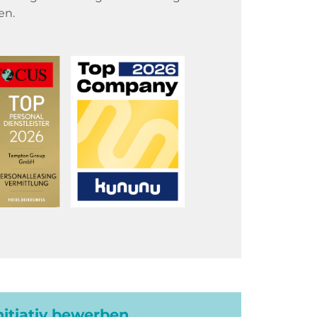
en.
initiativ bewerben