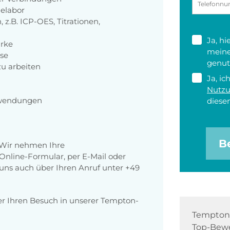
nelabor
.B. ICP-OES, Titrationen,
Ja, h
rke
meine
ise
genut
zu arbeiten
Ja, ic
Nutz
nwendungen
diesen
B
 Wir nehmen Ihre
nline-Formular, per E-Mail oder
r uns auch über Ihren Anruf unter +49
er Ihren Besuch in unserer Tempton-
Tempton 
Top-Bewe