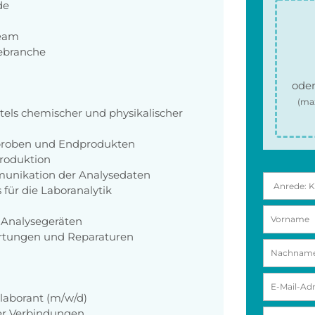
de
Team
iebranche
oder
(ma
els chemischer und physikalischer
sproben und Endprodukten
roduktion
unikation der Analysedaten
für die Laboranalytik
 Analysegeräten
artungen und Reparaturen
laborant (m/w/d)
her Verbindungen