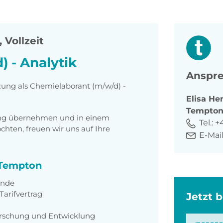
 Vollzeit
 - Analytik
Anspre
zung als Chemielaborant (m/w/d) -
Elisa
Hen
Tempto
tung übernehmen und in einem
Tel.:
+
ten, freuen wir uns auf Ihre
E-Mail
i Tempton
unde
arifvertrag
Jetzt 
orschung und Entwicklung