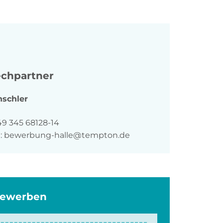
chpartner
schler
n
49 345 68128-14
:
bewerbung-halle@tempton.de
bewerben