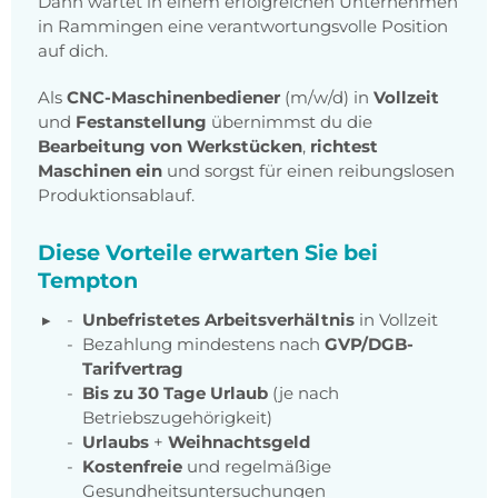
Dann wartet in einem erfolgreichen Unternehmen
in Rammingen eine verantwortungsvolle Position
auf dich.
Als
CNC-Maschinenbediener
(m/w/d) in
Vollzeit
und
Festanstellung
übernimmst du die
Bearbeitung von Werkstücken
,
richtest
Maschinen ein
und sorgst für einen reibungslosen
Produktionsablauf.
Diese Vorteile erwarten Sie bei
Tempton
Unbefristetes Arbeitsverhältnis
in Vollzeit
Bezahlung mindestens nach
GVP/DGB-
Tarifvertrag
Bis zu 30 Tage Urlaub
(je nach
Betriebszugehörigkeit)
Urlaubs
+
Weihnachtsgeld
Kostenfreie
und regelmäßige
Gesundheitsuntersuchungen