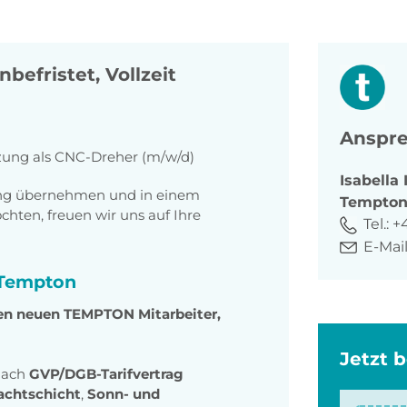
nbefristet, Vollzeit
Anspre
tzung als CNC-Dreher (m/w/d)
Isabella
tung übernehmen und in einem
Tempto
ten, freuen wir uns auf Ihre
Tel.:
+
E-Mail
i Tempton
den neuen TEMPTON Mitarbeiter,
Jetzt 
nach
GVP/DGB-Tarifvertrag
achtschicht
,
Sonn- und