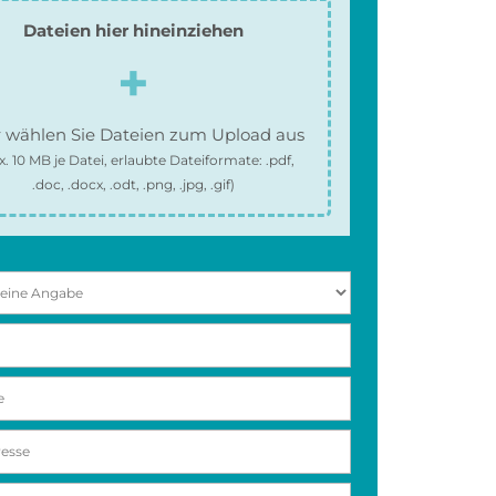
Dateien hier hineinziehen
 wählen Sie Dateien zum Upload aus
x.
10 MB
je Datei, erlaubte Dateiformate:
.pdf,
.doc, .docx, .odt, .png, .jpg, .gif
)