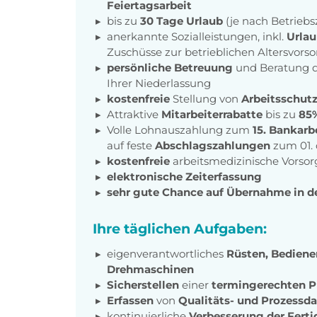
Feiertagsarbeit
bis zu
30 Tage Urlaub
(je nach Betriebs
anerkannte Sozialleistungen, inkl.
Urlau
Zuschüsse zur betrieblichen Altersvors
persönliche Betreuung
und Beratung d
Ihrer Niederlassung
kostenfreie
Stellung von
Arbeitsschut
Attraktive
Mitarbeiterrabatte
bis zu
85
Volle Lohnauszahlung zum
15. Bankarb
auf feste
Abschlagszahlungen
zum 01.
kostenfreie
arbeitsmedizinische Vorso
elektronische Zeiterfassung
sehr gute Chance auf Übernahme in d
Ihre täglichen Aufgaben:
eigenverantwortliches
Rüsten, Bedien
Drehmaschinen
Sicherstellen
einer
termingerechten P
Erfassen
von
Qualitäts- und Prozessd
kontinuierliche
Verbesserung der Fert