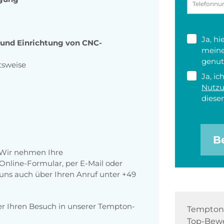
Ja, h
und Einrichtung von CNC-
meine
genut
tsweise
Ja, ic
Nutz
diesen
B
 Wir nehmen Ihre
nline-Formular, per E-Mail oder
r uns auch über Ihren Anruf unter +49
er Ihren Besuch in unserer Tempton-
Tempton 
Top-Bewe